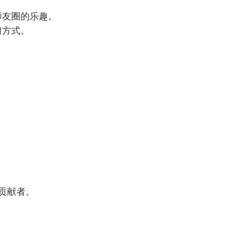
狮友圈的乐趣。
习方式。
，
贡献者。