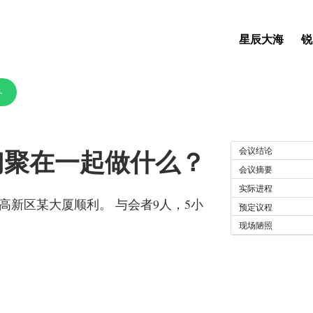
星辰大海
锐
务
.我们聚在一起做什么？
会议结论
会议摘要
实际进程
在大连高新区某大厦顺利。 与会者9人，5小
预定议程
？
现场陋照