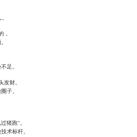
人。
的，
领。
验不足。
头发财。
做圈子。
过猪跑”。
做技术标杆。