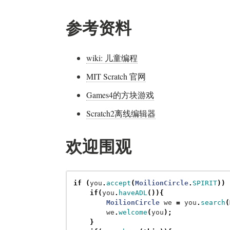
参考资料
wiki: 儿童编程
MIT Scratch 官网
Games4的方块游戏
Scratch2离线编辑器
欢迎围观
if
(
you
.
accept
(
MoilionCircle
.
SPIRIT
))
if
(
you
.
haveADL
()){
MoilionCircle
we
=
you
.
search
(
we
.
welcome
(
you
);
}