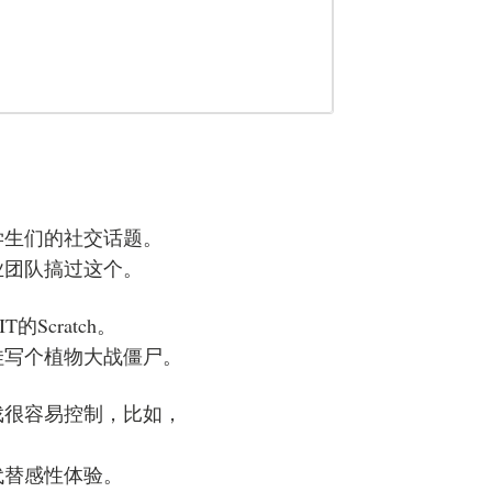
学生们的社交话题。
业团队搞过这个。
T的Scratch。
娃写个植物大战僵尸。
戏很容易控制，比如，
。
代替感性体验。