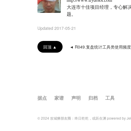
大连市十佳项目经理，专心解决1
题。
Updated
2017-05-21
回顶 ▲
◄ R049.复盘统计工具类使用频
据点
家谱
声明
归档
工具
© 2024
攻城狮朋友圈：终日乾乾，或跃在渊
powered by
Je