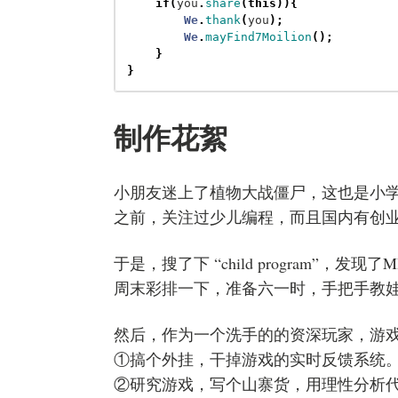
if
(
you
.
share
(
this
)){
We
.
thank
(
you
);
We
.
mayFind7Moilion
();
}
}
制作花絮
小朋友迷上了植物大战僵尸，这也是小
之前，关注过少儿编程，而且国内有创
于是，搜了下 “child program”，发现了MI
周末彩排一下，准备六一时，手把手教
然后，作为一个洗手的的资深玩家，游
①搞个外挂，干掉游戏的实时反馈系统
②研究游戏，写个山寨货，用理性分析