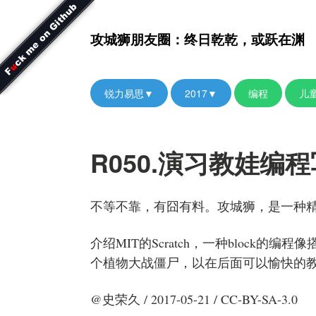
攻城狮朋友圈：终日乾乾，或跃在渊
锐力易思▼
2017▼
编程
儿
R050.演习教娃编
不等不靠，有囧有料。攻城狮，是一种
介绍MIT的Scratch，一种block的
个植物大战僵尸，以在后面可以愉快的
@史荣久 / 2017-05-21 / CC-BY-SA-3.0