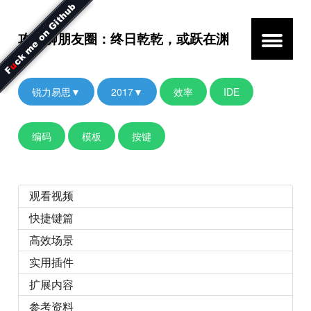
攻城狮朋友圈：终日乾乾，或跃在渊
锐力易思▼
2017▼
效率
IDE
编码
模板
按键
观看视频
快捷键篇
高效场景
实用插件
扩展内容
参考资料