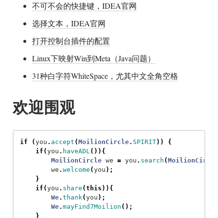
不可不会的快捷键，IDEA官网
选择文本，IDEA官网
打开控制台插件的配置
Linux下映射Win到Meta（Java问题）
31种白字符WhiteSpace，尤其中文全角空格
欢迎围观
if
(
you
.
accept
(
MoilionCircle
.
SPIRIT
))
{
if
(
you
.
haveADL
()){
MoilionCircle
we
=
you
.
search
(
MoilionCircl
we
.
welcome
(
you
);
}
if
(
you
.
share
(
this
)){
We
.
thank
(
you
);
We
.
mayFind7Moilion
();
}