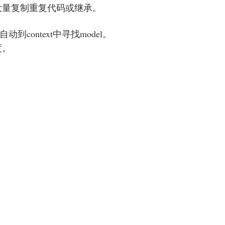
大量复制重复代码或继承。
到context中寻找model。
度。