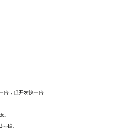
析慢一倍，但开发快一倍
el
可以去掉。