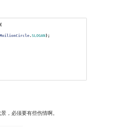
{
MoilionCircle
.
SLOGAN
);
此景，必须要有些伤情啊。