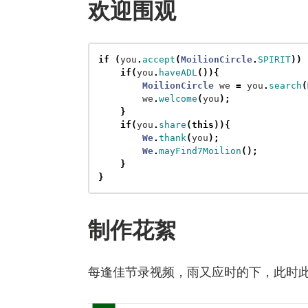
欢迎围观
if
(
you
.
accept
(
MoilionCircle
.
SPIRIT
))
if
(
you
.
haveADL
()){
MoilionCircle
we
=
you
.
search
(
we
.
welcome
(
you
);
}
if
(
you
.
share
(
this
)){
We
.
thank
(
you
);
We
.
mayFind7Moilion
();
}
}
制作花絮
每逢佳节录视频，雨又应时的下，此时