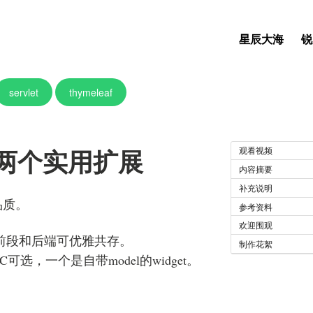
星辰大海
锐
servlet
thymeleaf
af的两个实用扩展
观看视频
内容摘要
补充说明
品质。
参考资料
欢迎围观
擎，前段和后端可优雅共存。
制作花絮
选，一个是自带model的widget。