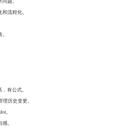
术问题。
化和流程化。
啥。
。
灵活，有公式。
e和管理历史变更。
ot。
与感。