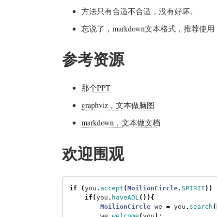
方法只有合适不合适，没有好坏。
忘说了，markdown文本格式，推荐使
参考资源
那个PPT
graphviz，文本做脑图
markdown，文本做文档
欢迎围观
if
(
you
.
accept
(
MoilionCircle
.
SPIRIT
))
if
(
you
.
haveADL
()){
MoilionCircle
we
=
you
.
search
(
we
.
welcome
(
you
);