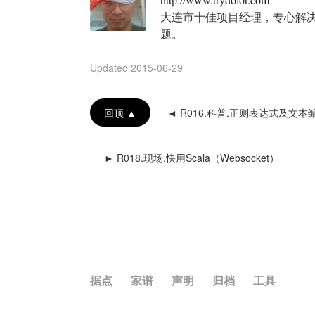
大连市十佳项目经理，专心解决1
题。
Updated
2015-06-29
回顶 ▲
◄ R016.科普.正则表达式及文本
► R018.现场.快用Scala（Websocket）
据点
家谱
声明
归档
工具