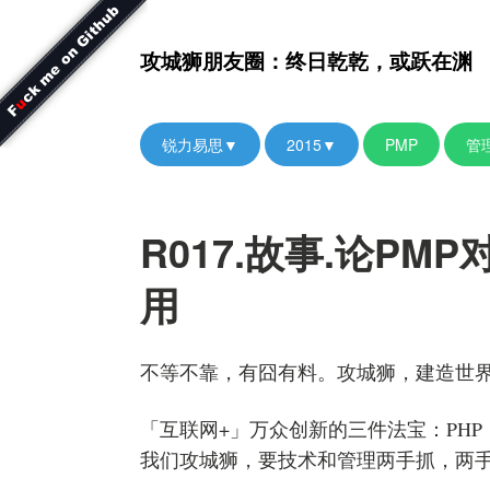
攻城狮朋友圈：终日乾乾，或跃在渊
锐力易思▼
2015▼
PMP
管
R017.故事.论PM
用
不等不靠，有囧有料。攻城狮，建造世
「互联网+」万众创新的三件法宝：PHP，
我们攻城狮，要技术和管理两手抓，两