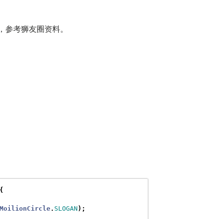
用，参考狮友圈资料。
{
MoilionCircle
.
SLOGAN
);