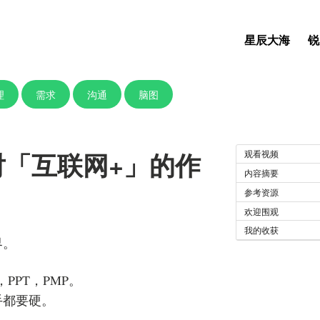
星辰大海
锐
理
需求
沟通
脑图
P对「互联网+」的作
观看视频
内容摘要
参考资源
欢迎围观
我的收获
界。
PPT，PMP。
手都要硬。