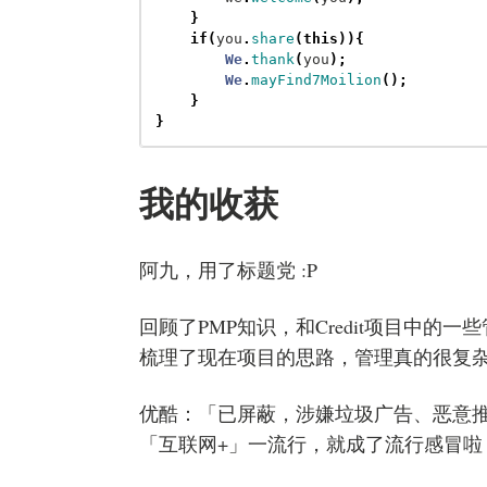
}
if
(
you
.
share
(
this
)){
We
.
thank
(
you
);
We
.
mayFind7Moilion
();
}
}
我的收获
阿九，用了标题党 :P
回顾了PMP知识，和Credit项目中的一
梳理了现在项目的思路，管理真的很复
优酷：「已屏蔽，涉嫌垃圾广告、恶意
「互联网+」一流行，就成了流行感冒啦 :